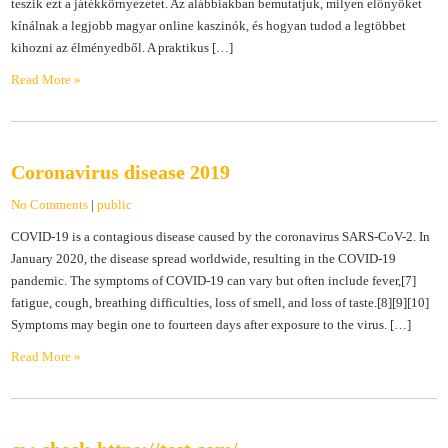
teszik ezt a játékkörnyezetet. Az alábbiakban bemutatjuk, milyen előnyöket
kínálnak a legjobb magyar online kaszinók, és hogyan tudod a legtöbbet
kihozni az élményedből. A praktikus […]
Read More »
Coronavirus disease 2019
No Comments
|
public
COVID-19 is a contagious disease caused by the coronavirus SARS-CoV-2. In
January 2020, the disease spread worldwide, resulting in the COVID-19
pandemic. The symptoms of COVID‑19 can vary but often include fever,[7]
fatigue, cough, breathing difficulties, loss of smell, and loss of taste.[8][9][10]
Symptoms may begin one to fourteen days after exposure to the virus. […]
Read More »