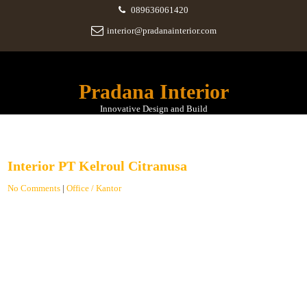
089636061420
interior@pradanainterior.com
Pradana Interior
Innovative Design and Build
Interior PT Kelroul Citranusa
No Comments
|
Office / Kantor