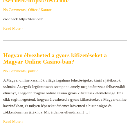
cw-check-https://test.com/
No Comments
|
Office / Kantor
cw-check https://test.com
Read More »
Hogyan élvezheted a gyors kifizetéseket a
Magyar Online Casino-ban?
No Comments
|
public
A Magyar online kaszinók világa izgalmas lehetőségeket kínál a játékosok
számára. Az egyik legfontosabb szempont, amely meghatározza a felhasználói
élményt, a legjobb magyar online casino gyors kifizetések elérhetősége. Ez a
cikk segít megérteni, hogyan élvezheted a gyors kifizetéseket a Magyar online
kaszinókban, és milyen lépéseket érdemes követned a biztonságos és
zökkenőmentes játékhoz. Mit érdemes ellenőrizni, […]
Read More »