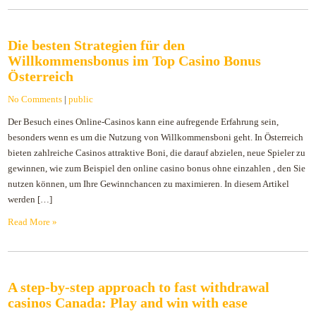
Die besten Strategien für den
Willkommensbonus im Top Casino Bonus
Österreich
No Comments
|
public
Der Besuch eines Online-Casinos kann eine aufregende Erfahrung sein,
besonders wenn es um die Nutzung von Willkommensboni geht. In Österreich
bieten zahlreiche Casinos attraktive Boni, die darauf abzielen, neue Spieler zu
gewinnen, wie zum Beispiel den online casino bonus ohne einzahlen , den Sie
nutzen können, um Ihre Gewinnchancen zu maximieren. In diesem Artikel
werden […]
Read More »
A step-by-step approach to fast withdrawal
casinos Canada: Play and win with ease