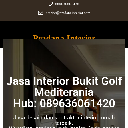
089636061420
interior@pradanainterior.com
Pradana Interior
Innovative Design and Build
Jasa Interior Bukit Golf
Jasa Interior Bukit Golf
Mediterania 089636061420
Mediterania
Hub: 089636061420
Jasa desain dan kontraktor interior rumah
terbaik.