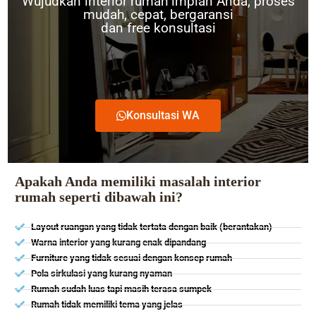
Wujudkan interior rumah impian Anda, proses
mudah, cepat, bergaransi
dan free konsultasi
Konsultasi WA
Apakah Anda memiliki masalah interior
rumah seperti dibawah ini?
Layout ruangan yang tidak tertata dengan baik (berantakan)
Warna interior yang kurang enak dipandang
Furniture yang tidak sesuai dengan konsep rumah
Pola sirkulasi yang kurang nyaman
Rumah sudah luas tapi masih terasa sumpek
Rumah tidak memiliki tema yang jelas