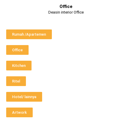
Office
Deasin interior Office
Rumah /Apartemen
Office
Kitchen
Ritel
Hotel/ lainnya
Artwork