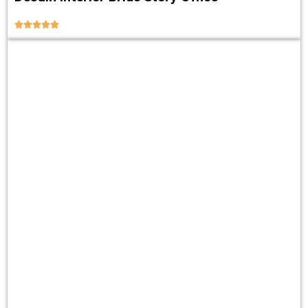




