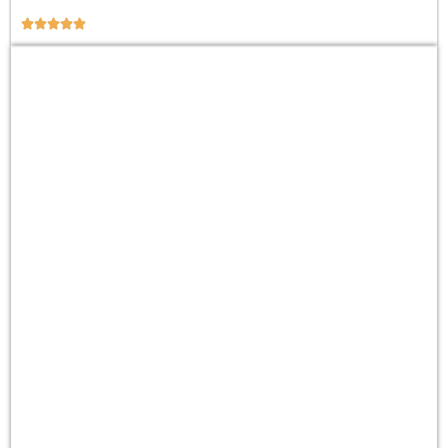




