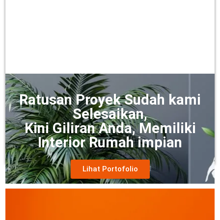
Ratusan Proyek Sudah kami
Selesaikan,
Desain Interior kantor Pusat PT Arion
Kini Giliran Anda, Memiliki
Paramitha Holding Company
Interior Rumah impian





Lihat Portofolio