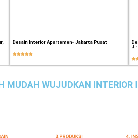
r,
Desain Interior Apartemen- Jakarta Pusat
De
J 






H MUDAH WUJUDKAN INTERIOR 
SAIN
3.PRODUKSI
4. I