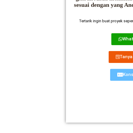
sesuai dengan yang An
Tertarik ingin buat proyek seper
Wha
Tanya
Kons