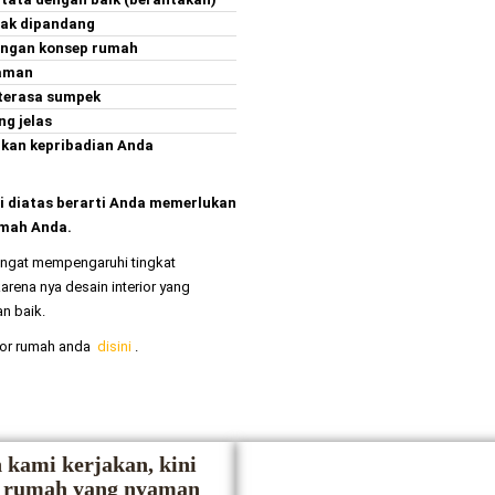
nak dipandang
dengan konsep rumah
yaman
 terasa sumpek
g jelas
nkan kepribadian Anda
i diatas berarti Anda memerlukan
umah Anda.
angat mempengaruhi tingkat
rena nya desain interior yang
n baik.
ior rumah anda
disini
.
 kami kerjakan, kini
i rumah yang nyaman