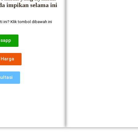
da impikan selama ini
ti ini? Klik tombol dibawah ini
tsapp
 Harga
ultasi