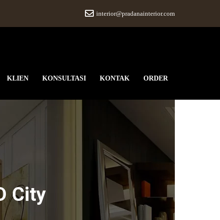
interior@pradanainterior.com
KLIEN
KONSULTASI
KONTAK
ORDER
D City