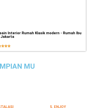
sain Interior Rumah Klasik modern - Rumah Ibu
- Jakarta




IMPIAN MU
NSTALASI
5. ENJOY