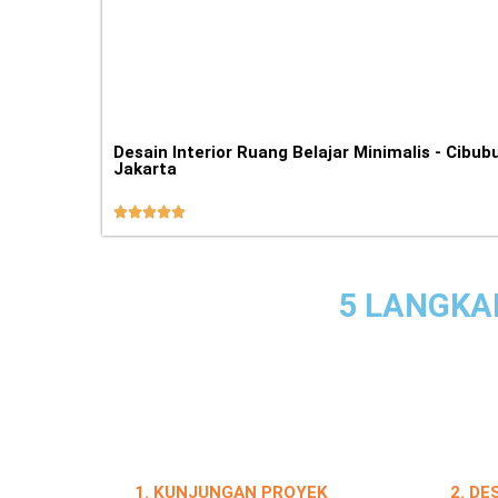
Desain Interior Ruang Belajar Minimalis - Cibubu
Jakarta





5 LANGKA
1. KUNJUNGAN PROYEK
2. DE