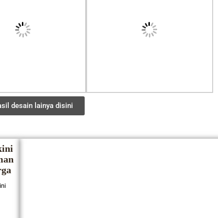
sil desain lainya disini
ini
man
rga
ini