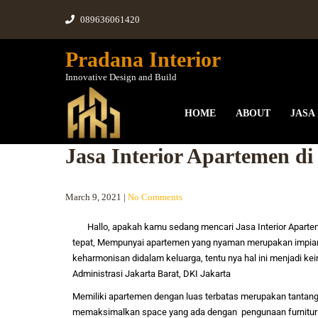
089636061420
Pradana Interior
Innovative Design and Build
HOME
ABOUT
JASA
Jasa Interior Apartemen d
March 9, 2021
|
No Comments
Hallo, apakah kamu sedang mencari
Jasa Interior
Apartem
tepat,
Mempunyai apartemen yang nyaman merupakan impian
keharmonisan didalam keluarga, tentu nya hal ini menjadi ke
Administrasi Jakarta Barat, DKI Jakarta
Memiliki apartemen dengan luas terbatas merupakan tantang
memaksimalkan space yang ada dengan pengunaan furnitur c