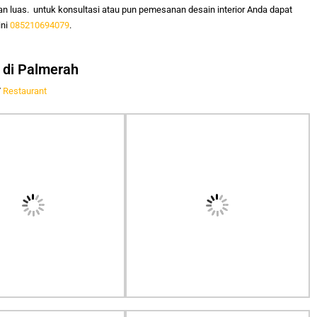
n luas.
untuk konsultasi atau pun pemesanan desain interior Anda dapat
ini
085210694079
.
n di Palmerah
/
Restaurant