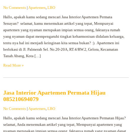
No Comments
|
Apartemen
,
LBO
Hallo, apakah kamu sedang mencari Jasa Interior Apartemen Permata
Senayan? selamat, kamu menemukan artikel yang tepat, Mempunyai
apartemen yang nyaman merupakan impian semua orang, faktanya rumah
yang nyaman dapat mempengaruhi tingkat keharmonisan didalam keluarga,
tentu nya hal ini menjadi keinginan kita semua bukan? :). Apartemen ini
berlokasi di Jl. Palmerah Sel. No.20-20A, RT.4/RW.2, Gelora, Kecamatan
Tanah Abang, Kota […]
Read More »
Jasa Interior Apartemen Permata Hijau
085210694079
No Comments
|
Apartemen
,
LBO
Hallo, apakah kamu sedang mencari Jasa Interior Apartemen Permatan Hijau?
selamat, Anda menemukan artikel yang tepat, Mempunyai apartemen yang
nyaman merupakan impian semua orang, faktanya rumah yang nyaman dapat