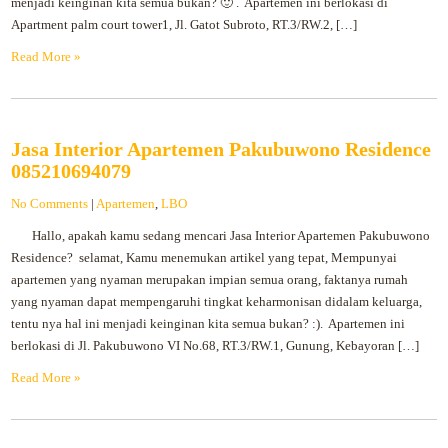
menjadi keinginan kita semua bukan? 🙂 . Apartemen ini berlokasi di
Apartment palm court tower1, Jl. Gatot Subroto, RT.3/RW.2, […]
Read More »
Jasa Interior Apartemen Pakubuwono Residence
085210694079
No Comments
|
Apartemen
,
LBO
Hallo, apakah kamu sedang mencari Jasa Interior Apartemen Pakubuwono
Residence? selamat, Kamu menemukan artikel yang tepat, Mempunyai
apartemen yang nyaman merupakan impian semua orang, faktanya rumah
yang nyaman dapat mempengaruhi tingkat keharmonisan didalam keluarga,
tentu nya hal ini menjadi keinginan kita semua bukan? :). Apartemen ini
berlokasi di Jl. Pakubuwono VI No.68, RT.3/RW.1, Gunung, Kebayoran […]
Read More »