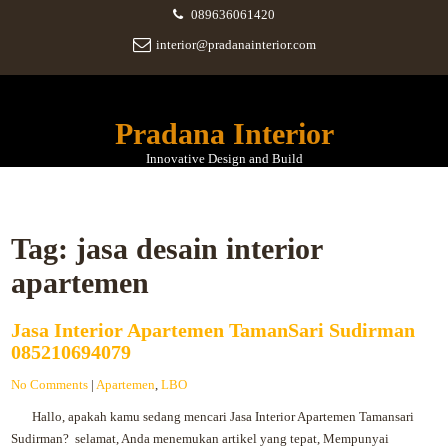
089636061420
interior@pradanainterior.com
Pradana Interior
Innovative Design and Build
Tag:
jasa desain interior
apartemen
Jasa Interior Apartemen TamanSari Sudirman
085210694079
No Comments
|
Apartemen
,
LBO
Hallo, apakah kamu sedang mencari Jasa Interior Apartemen Tamansari
Sudirman? selamat, Anda menemukan artikel yang tepat, Mempunyai