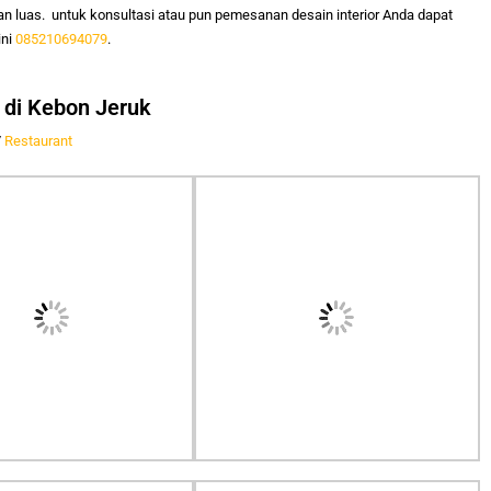
n luas.
untuk konsultasi atau pun pemesanan desain interior Anda dapat
ini
085210694079
.
n di Kebon Jeruk
/
Restaurant