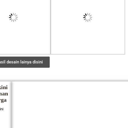
sil desain lainya disini
ini
man
rga
ini