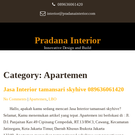
089636061420
interior@pradanainterior.com
Pradana Interior
Innovative Design and Build
Category:
Apartemen
Jasa Interior tamansari skyhive 089636061420
No Comments
|
Apartemen
,
LBO
Hallo, apakah kamu sedang mencari Jasa Interior tamansari skyhive?
Selamat, Kamu menemukan artikel yang tepat. Apartemen ini berlokasi di : Jl.
D.I. Panjaitan Kav.49 Cipinang Cempedak, RT.13/RW.3, Cawang, Kecamatan
Jatinegara, Kota Jakarta Timur, Daerah Khusus Ibukota Jakarta