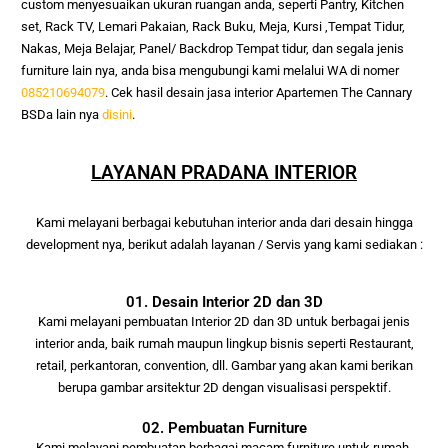
custom menyesuaikan ukuran ruangan anda, seperti Pantry, Kitchen 
set, Rack TV, Lemari Pakaian, Rack Buku, Meja, Kursi ,Tempat Tidur, 
Nakas, Meja Belajar, Panel/ Backdrop Tempat tidur, dan segala jenis 
furniture lain nya, anda bisa mengubungi kami melalui WA di nomer 
085210694079
. Cek hasil desain jasa interior
Apartemen The Cannary
BSD
a lain nya
disini
.
LAYANAN PRADANA INTERIOR
Kami melayani berbagai kebutuhan interior anda
dari desain hingga
development nya, berikut adalah layanan / Servis yang kami
sediakan :
01. Desain Interior 2D dan 3D
Kami melayani pembuatan Interior 2D dan 3D untuk berbagai jenis
interior anda, baik rumah maupun lingkup bisnis seperti Restaurant,
retail, perkantoran, convention, dll. Gambar yang akan kami berikan
berupa gambar arsitektur 2D dengan visualisasi perspektif.
02. Pembuatan Furniture
Kami melayani pembuatan berbagai macam furniture untuk rumah,