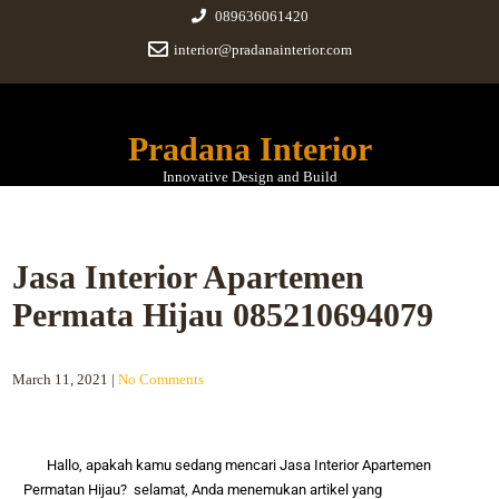
089636061420
interior@pradanainterior.com
Pradana Interior
Innovative Design and Build
Jasa Interior Apartemen
Permata Hijau 085210694079
March 11, 2021
|
No Comments
Hallo, apakah kamu sedang mencari
Jasa Interior
Apartemen
Permatan Hijau
? selamat, Anda menemukan artikel yang