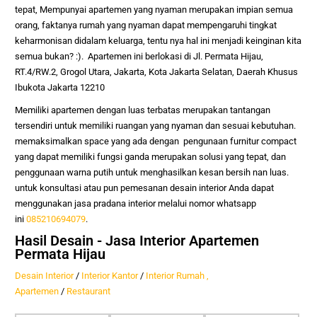
tepat,
Mempunyai apartemen yang nyaman merupakan impian semua
orang, faktanya rumah yang nyaman dapat mempengaruhi tingkat
keharmonisan didalam keluarga, tentu nya hal ini menjadi keinginan kita
semua bukan? :). Apartemen ini berlokasi di Jl. Permata Hijau,
RT.4/RW.2, Grogol Utara, Jakarta, Kota Jakarta Selatan, Daerah Khusus
Ibukota Jakarta 12210
Memiliki apartemen dengan luas terbatas merupakan tantangan
tersendiri untuk memiliki ruangan yang nyaman dan sesuai kebutuhan.
memaksimalkan space yang ada dengan pengunaan furnitur compact
yang dapat memiliki fungsi ganda merupakan solusi yang tepat, dan
penggunaan warna putih untuk menghasilkan kesan bersih nan luas.
untuk konsultasi atau pun pemesanan desain interior Anda dapat
menggunakan jasa pradana interior melalui nomor whatsapp
ini
085210694079
.
Hasil Desain - Jasa Interior Apartemen
Permata Hijau
Desain Interior
/
Interior Kantor
/
Interior Rumah ,
Apartemen
/
Restaurant