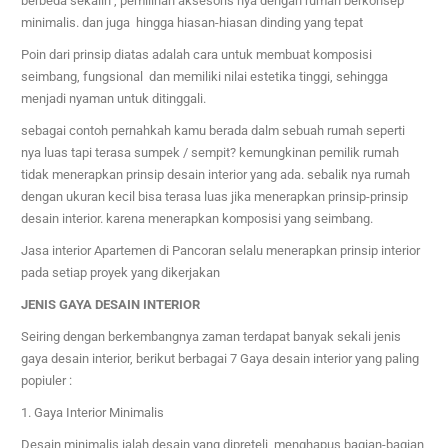
berbeda sekalih ,
pemilihan aksesoris nya dengan rumah berkonsep
minimalis. dan juga hingga hiasan-hiasan dinding yang tepat
Poin dari prinsip diatas adalah cara untuk membuat komposisi
seimbang, fungsional dan memiliki nilai estetika tinggi, sehingga
menjadi nyaman untuk ditinggali.
sebagai contoh pernahkah kamu berada dalm sebuah rumah seperti
nya luas tapi terasa sumpek / sempit? kemungkinan pemilik rumah
tidak menerapkan prinsip desain interior yang ada. sebalik nya rumah
dengan ukuran kecil bisa terasa luas jika menerapkan prinsip-prinsip
desain interior. karena menerapkan komposisi yang seimbang.
Jasa interior
Apartemen di Pancoran
selalu menerapkan prinsip interior
pada setiap proyek yang dikerjakan
JENIS GAYA DESAIN INTERIOR
Seiring dengan berkembangnya zaman terdapat banyak sekali jenis
gaya desain interior, berikut berbagai 7 Gaya desain interior yang paling
popiuler :
1. Gaya Interior Minimalis
Desain minimalis ialah desain yang dipreteli, menghapus bagian-bagian