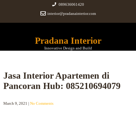
089636061420
interior@pradanainterior.com
Pradana Interior
Innovative Design and Build
Jasa Interior Apartemen di
Pancoran Hub: 085210694079
March 9, 2021
|
No Comments