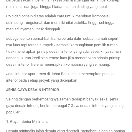
berbeda sekalih ,
pemilihan aksesoris nya dengan rumah berkonsep
minimalis. dan juga hingga hiasan-hiasan dinding yang tepat
Poin dari prinsip diatas adalah cara untuk membuat komposisi
seimbang, fungsional dan memiliki nilai estetika tinggi, sehingga
menjadi nyaman untuk ditinggali.
sebagai contoh pernahkah kamu berada dalm sebuah rumah seperti
nya luas tapi terasa sumpek / sempit? kemungkinan pemilik rumah
tidak menerapkan prinsip desain interior yang ada. sebalik nya rumah
dengan ukuran kecil bisa terasa luas jika menerapkan prinsip-prinsip
desain interior. karena menerapkan komposisi yang seimbang.
Jasa interior
Apartemen di Johar Baru
selalu menerapkan prinsip
interior pada setiap proyek yang dikerjakan
JENIS GAYA DESAIN INTERIOR
Seiring dengan berkembangnya zaman terdapat banyak sekali jenis
gaya desain interior, berikut berbagai 7 Gaya desain interior yang paling
popiuler :
1. Gaya Interior Minimalis
Desain minimalis ialah desain yang dipreteli, menghapus bagian-bagian