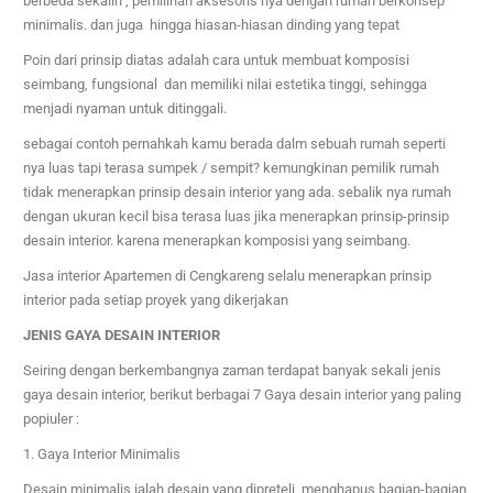
berbeda sekalih ,
pemilihan aksesoris nya dengan rumah berkonsep
minimalis. dan juga hingga hiasan-hiasan dinding yang tepat
Poin dari prinsip diatas adalah cara untuk membuat komposisi
seimbang, fungsional dan memiliki nilai estetika tinggi, sehingga
menjadi nyaman untuk ditinggali.
sebagai contoh pernahkah kamu berada dalm sebuah rumah seperti
nya luas tapi terasa sumpek / sempit? kemungkinan pemilik rumah
tidak menerapkan prinsip desain interior yang ada. sebalik nya rumah
dengan ukuran kecil bisa terasa luas jika menerapkan prinsip-prinsip
desain interior. karena menerapkan komposisi yang seimbang.
Jasa interior
Apartemen di Cengkareng
selalu menerapkan prinsip
interior pada setiap proyek yang dikerjakan
JENIS GAYA DESAIN INTERIOR
Seiring dengan berkembangnya zaman terdapat banyak sekali jenis
gaya desain interior, berikut berbagai 7 Gaya desain interior yang paling
popiuler :
1. Gaya Interior Minimalis
Desain minimalis ialah desain yang dipreteli, menghapus bagian-bagian