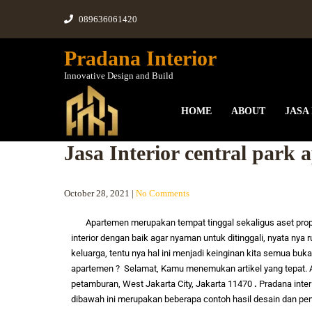
089636061420
Pradana Interior
Innovative Design and Build
HOME
ABOUT
JASA
Jasa Interior central park
October 28, 2021
|
No Comments
Apartemen merupakan tempat tinggal sekaligus aset propert
interior dengan baik agar nyaman untuk ditinggali, nyata n
keluarga, tentu nya hal ini menjadi keinginan kita semua buka
apartemen
? Selamat, Kamu menemukan artikel yang tepat. A
petamburan, West Jakarta City, Jakarta 11470
.
Pradana inte
dibawah ini merupakan beberapa contoh hasil desain dan peng