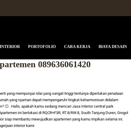
 INTERIOR
PORTOFOLIO
CARA KERJA
BIAYA DESAIN
 apartemen 089636061420
i yang mempunyai nilai yang sangat tinggi tentunya diperlukan penataan
ya rumah yang nyaman dapat mempengaruhi tingkat keharmonisan didalam
n? 🙂 .
Hallo, apakah kamu sedang mencari
Jasa Interior central park
partemen ini berlokasi di
RQCR+F3R, RT.8/RW.8, South Tanjung Duren, Grogol
rior siap membantu mewujudkan apartemen yang kamu impikan selama ini.
erjaan interior kami