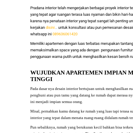
Pradana interior telah mengerjakan berbagai proyek interior 
yang tepat agar ruangan terasa luas nyaman dan bikin hari-hari
karena nya penataan interior yang tepat sangat lah penting
kerjakan
disini
. untuk konsultasi atau pun pemesanan desain
whatsapp ini
089636061420
Memiliki apartemen dengan luas terbatas merupakan tantang
memaksimalkan space yang ada dengan pengunaan furnitur c
penggunaan warna putih untuk menghasilkan kesan bersih na
WUJUDKAN APARTEMEN IMPIAN M
TINGGI
Pada dasar nya desain interior bertujuan untuk menghasilkan ru
penghuni atau pun tamu yang datang ke rumah dapat merasa nyam
ini menjadi impian semua orang.
Misal, pernahkan kamu datang ke rumah yang luas tapi terasa s
interior yang tepat dalam menata ruang-ruang didalam rumah te
Pun sebaliknya, rumah yang berukuran kecil bahkan bisa terke