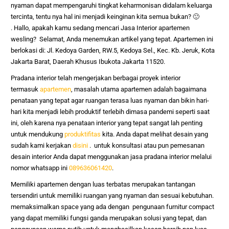
nyaman dapat mempengaruhi tingkat keharmonisan didalam keluarga
tercinta, tentu nya hal ini menjadi keinginan kita semua bukan? 🙂
.
Hallo, apakah kamu sedang mencari
Jasa Interior apartemen
wesling
? Selamat, Anda menemukan artikel yang tepat. Apartemen ini
berlokasi di:
Jl. Kedoya Garden, RW.5, Kedoya Sel., Kec. Kb. Jeruk, Kota
Jakarta Barat, Daerah Khusus Ibukota Jakarta 11520.
Pradana interior telah mengerjakan berbagai proyek interior
termasuk
apartemen
, masalah utama apartemen adalah bagaimana
penataan yang tepat agar ruangan terasa luas nyaman dan bikin hari-
hari kita menjadi lebih produktif terlebih dimasa pandemi seperti saat
ini, oleh karena nya penataan interior yang tepat sangat lah penting
untuk mendukung
produktifitas
kita. Anda dapat melihat desain yang
sudah kami kerjakan
disini
. untuk konsultasi atau pun pemesanan
desain interior Anda dapat menggunakan jasa pradana interior melalui
nomor whatsapp ini
089636061420
.
Memiliki apartemen dengan luas terbatas merupakan tantangan
tersendiri untuk memiliki ruangan yang nyaman dan sesuai kebutuhan.
memaksimalkan space yang ada dengan pengunaan furnitur compact
yang dapat memiliki fungsi ganda merupakan solusi yang tepat, dan