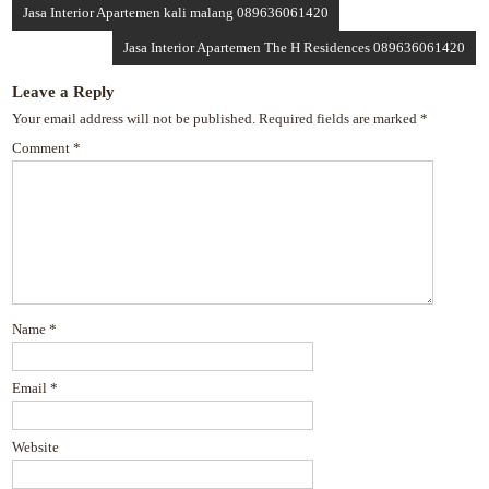
Jasa Interior Apartemen kali malang 089636061420
Jasa Interior Apartemen The H Residences 089636061420
Leave a Reply
Your email address will not be published.
Required fields are marked
*
Comment
*
Name
*
Email
*
Website