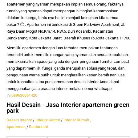
apartemen yang nyaman merupakan impian semua orang, faktanya
rumah yang nyaman dapat mempengaruhi tingkat keharmonisan
didalam keluarga, tentu nya hal ini menjadi keinginan kita semua
bukan? 🙂 . Apartemen ini berlokasi di Green Parkview Apartment, Jl.
Raya Daan Mogot No.Km.14, RW.5, Duri Kosambi, Kecamatan
Cengkareng, Kota Jakarta Barat, Daerah Khusus Ibukota Jakarta 11750.
Memiliki apartemen dengan luas terbatas merupakan tantangan
tersendiri untuk memiliki ruangan yang nyaman dan sesuai kebutuhan.
memaksimalkan space yang ada dengan pengunaan furnitur compact
yang dapat memiliki fungsi ganda merupakan solusi yang tepat, dan
penggunaan warna putih untuk menghasilkan kesan bersih nan luas.
untuk konsultasi atau pun pemesanan desain interior Anda dapat
menggunakan jasa pradana interior melalui nomor whatsapp
ini
089636061420
Hasil Desain - Jasa Interior apartemen green
park
Desain Interior
/
Interior Kantor
/
Interior Rumah ,
Apartemen
/
Restaurant