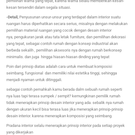
pemilihan warna yang tepat, karena warna selalu memberikan kesan-
kesan tersendiri dalam segala situasi.
-Detail,
Penyusunan unsur-unsur yang terdapat dalam interior suatu
ruangan harus diperhatikan secara serius,
misalnya dengan melakukan
pemilihan material ruangan yang cocok dengan desain interior
nya,
pengukuran jarak atau tata letak furniture, dan pemilihan dekorasi
yang tepat, sebagai contoh rumah dengan konsep indiustrial akan
berbeda sekalih ,
pemilihan aksesoris nya dengan rumah berkonsep
minimalis. dan juga hingga hiasan-hiasan dinding yang tepat
Poin dari prinsip diatas adalah cara untuk membuat komposisi
seimbang, fungsional dan memiliki nilai estetika tinggi, sehingga
menjadi nyaman untuk ditinggali.
sebagai contoh pernahkah kamu berada dalm sebuah rumah seperti
nya luas tapi terasa sumpek / sempit? kemungkinan pemilik rumah
tidak menerapkan prinsip desain interior yang ada. sebalik nya rumah
dengan ukuran kecil bisa terasa luas jika menerapkan prinsip-prinsip
desain interior. karena menerapkan komposisi yang seimbang.
Pradana interior selalu menerapkan prinsip interior pada setiap proyek
yang dikerjakan