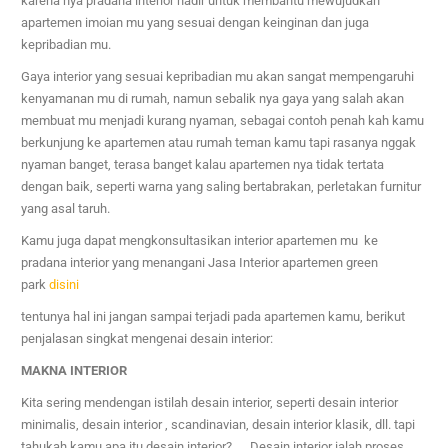
karena nya pradana interior hadir untuk membantu mewujudkan
apartemen imoian mu yang sesuai dengan keinginan dan juga
kepribadian mu.
Gaya interior yang sesuai kepribadian mu akan sangat mempengaruhi
kenyamanan mu di rumah, namun sebalik nya gaya yang salah akan
membuat mu menjadi kurang nyaman, sebagai contoh penah kah kamu
berkunjung ke apartemen atau rumah teman kamu tapi rasanya nggak
nyaman banget, terasa banget kalau apartemen nya tidak tertata
dengan baik, seperti warna yang saling bertabrakan, perletakan furnitur
yang asal taruh.
Kamu juga dapat mengkonsultasikan interior apartemen mu ke
pradana interior yang menangani Jasa Interior apartemen green
park
disini
tentunya hal ini jangan sampai terjadi pada apartemen kamu, berikut
penjalasan singkat mengenai desain interior:
MAKNA INTERIOR
Kita sering mendengan istilah desain interior, seperti desain interior
minimalis, desain interior , scandinavian, desain interior klasik, dll. tapi
tahukah kamu apa itu desain interior? … Desain interior ialah proses