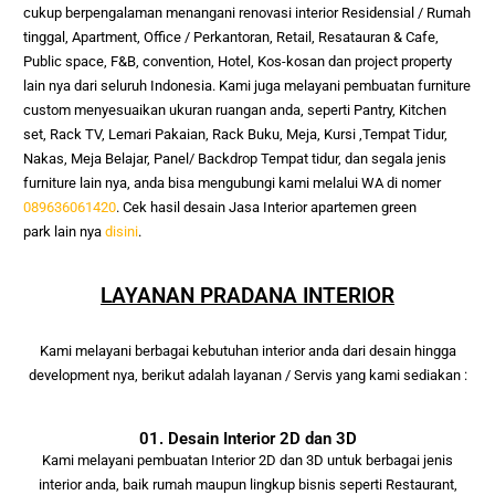
cukup berpengalaman menangani renovasi interior Residensial / Rumah 
tinggal, Apartment, Office / Perkantoran, Retail, Resatauran & Cafe, 
Public space, F&B, convention, Hotel, Kos-kosan dan project property 
lain nya dari seluruh Indonesia. Kami juga melayani pembuatan furniture 
custom menyesuaikan ukuran ruangan anda, seperti Pantry, Kitchen 
set, Rack TV, Lemari Pakaian, Rack Buku, Meja, Kursi ,Tempat Tidur, 
Nakas, Meja Belajar, Panel/ Backdrop Tempat tidur, dan segala jenis 
furniture lain nya, anda bisa mengubungi kami melalui WA di nomer 
089636061420
. Cek hasil desain
Jasa Interior apartemen green
park
lain nya
disini
.
LAYANAN PRADANA INTERIOR
Kami melayani berbagai kebutuhan interior anda
dari desain hingga
development nya, berikut adalah layanan / Servis yang kami
sediakan :
01. Desain Interior 2D dan 3D
Kami melayani pembuatan Interior 2D dan 3D untuk berbagai jenis
interior anda, baik rumah maupun lingkup bisnis seperti Restaurant,