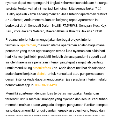
nyaman dapat mempengaruhi tingkat keharmonisan didalam keluarga
tercinta, tentu nya hal ini menjadi keinginan kita semua bukan? 🙂
.
Hallo, apakah kamu sedang mencari
Jasa Interior apartemen district
8
? Selamat, Anda menemukan artikel yang tepat. Apartemen ini
berlokasi di:
Jl. Senopati Dalam No.8B, RT.5/RW.3, Senayan, Kec. Kby.
Baru, Kota Jakarta Selatan, Daerah Khusus Ibukota Jakarta 12190
Pradana interior telah mengerjakan berbagai proyek interior
termasuk
apartemen
, masalah utama apartemen adalah bagaimana
penataan yang tepat agar ruangan terasa luas nyaman dan bikin hari-
hari kita menjadi lebih produktif terlebih dimasa pandemi seperti saat
ini, oleh karena nya penataan interior yang tepat sangat lah penting
untuk mendukung
produktifitas
kita. Anda dapat melihat desain yang
sudah kami kerjakan
disini
. untuk konsultasi atau pun pemesanan
desain interior Anda dapat menggunakan jasa pradana interior melalui
nomor whatsapp ini
089636061420
.
Memiliki apartemen dengan luas terbatas merupakan tantangan
tersendiri untuk memiliki ruangan yang nyaman dan sesuai kebutuhan.
memaksimalkan space yang ada dengan pengunaan furnitur compact
yang dapat memiliki fungsi ganda merupakan solusi yang tepat, dan