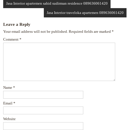
Jasa Interior apartemen sahid sudirman residence 089636061420
Jasa Interior traveloka apartemen 089636061420
Leave a Reply
Your email address will not be published.
Required fields are marked
*
Comment
*
Name
*
Email
*
Website