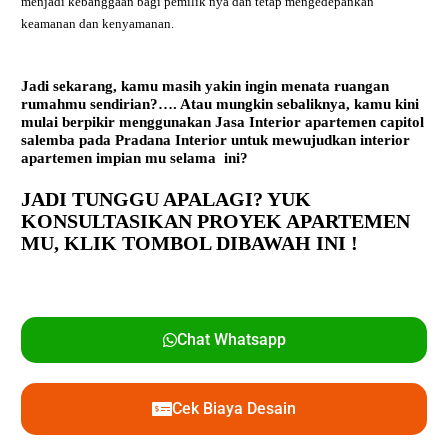
menjadi kebanggaan bagi pemilik nya dan tetap mengedepankan
keamanan dan kenyamanan.
Jadi sekarang, kamu masih yakin ingin menata ruangan
rumahmu sendirian?…. Atau mungkin sebaliknya, kamu kini
mulai berpikir menggunakan
Jasa Interior apartemen capitol
salemba
pada Pradana Interior untuk mewujudkan interior
apartemen impian mu selama ini?
JADI TUNGGU APALAGI? YUK
KONSULTASIKAN PROYEK APARTEMEN
MU,
KLIK TOMBOL DIBAWAH INI !
Chat Whatsapp
Cek Biaya Desain