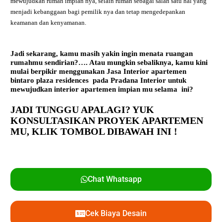
mewujudkan rumah impian nya, selain rumah sebagai salah satu hal yang
menjadi kebanggaan bagi pemilik nya dan tetap mengedepankan
keamanan dan kenyamanan.
Jadi sekarang, kamu masih yakin ingin menata ruangan
rumahmu sendirian?…. Atau mungkin sebaliknya, kamu kini
mulai berpikir menggunakan
Jasa Interior apartemen
bintaro plaza residences
pada Pradana Interior untuk
mewujudkan interior apartemen impian mu selama ini?
JADI TUNGGU APALAGI? YUK
KONSULTASIKAN PROYEK APARTEMEN
MU,
KLIK TOMBOL DIBAWAH INI !
Chat Whatsapp
Cek Biaya Desain