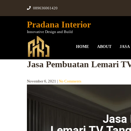
089636061420
Pradana Interior
Innovative Design and Build
HOME
ABOUT
JASA
Jasa Pembuatan Lemari T
November 6, 2021
|
No Comments
Jasa
Lemari TV Tan