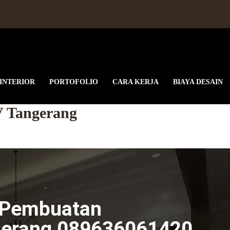
 INTERIOR
PORTOFOLIO
CARA KERJA
BIAYA DESAIN
V Tangerang
 Pembuatan
gerang 089636061420