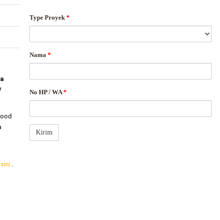
Type Proyek
*
Nama
*
da
/
No HP / WA
*
mood
a
isini
.