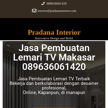
089636061420
interior@pradanainterior.com
Pradana Interior
Innovative Design and Build
Jasa Pembuatan
Lemari TV Makasar
Jasa Pembuatan Lemari TV
089636061420
Makasar
Jasa Pembuatan Lemari TV Terbaik
November 7, 2021
|
No Comments
Bekerja dan berkolaborasi dengan desainer
profesional,
Online, Kapanpun, di manapun