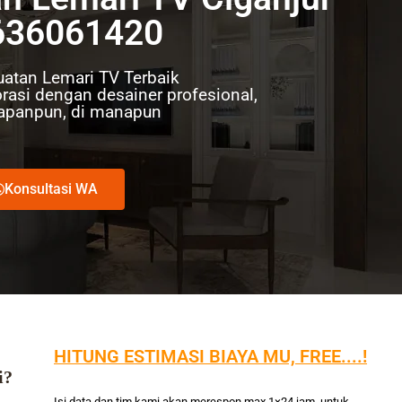
636061420
atan Lemari TV Terbaik
rasi dengan desainer profesional,
Kapanpun, di manapun
Konsultasi WA
HITUNG ESTIMASI BIAYA MU, FREE....!
i?
Isi data dan tim kami akan merespon max 1×24 jam, untuk