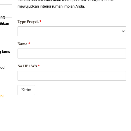
mewujudkan interior rumah impian Anda.
ang
Type Proyek
*
ihkan
Nama
*
g tamu
No HP / WA
*
ood
ini
.