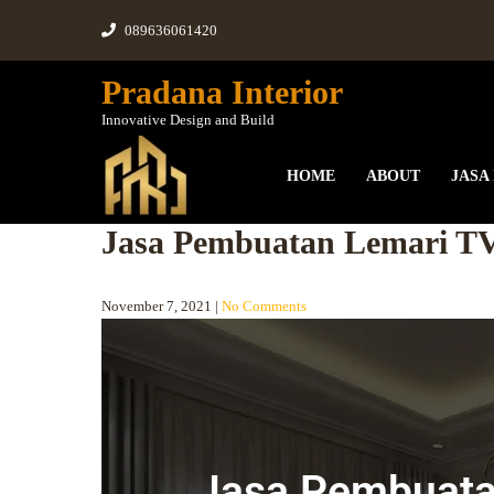
089636061420
Pradana Interior
Innovative Design and Build
HOME
ABOUT
JASA
Jasa Pembuatan Lemari TV
November 7, 2021
|
No Comments
Jasa Pembuata