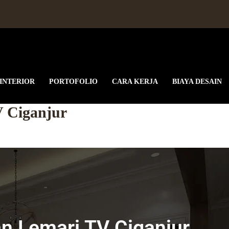
 INTERIOR
PORTOFOLIO
CARA KERJA
BIAYA DESAIN
 Ciganjur
n Lemari TV Ciganjur