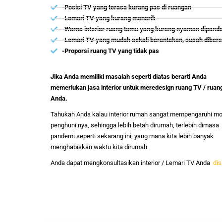
-Posisi TV yang terasa kurang pas di ruangan
-Lemari TV yang kurang menarik
-Warna interior ruang tamu yang kurang nyaman dipand
-Lemari TV yang mudah sekali berantakan, susah dibers
-Proporsi ruang TV yang tidak pas
Jika Anda memiliki masalah seperti diatas berarti Anda
memerlukan jasa interior untuk meredesign ruang TV / ruan
Anda.
Tahukah Anda kalau interior rumah sangat mempengaruhi m
penghuni nya, sehingga lebih betah dirumah, terlebih dimasa
pandemi seperti sekarang ini, yang mana kita lebih banyak
menghabiskan waktu kita dirumah
Anda dapat mengkonsultasikan interior / Lemari TV Anda
dis