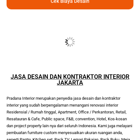
Cek Biaya Desain
JASA DESAIN DAN KONTRAKTOR INTERIOR
JAKARTA
Pradana Interior merupakan penyedia jasa desain dan kontraktor 
interior yang sudah berpengalaman menangani renovasi interior 
Residensial / Rumah tinggal, Apartment, Office / Perkantoran, Retail, 
Resatauran & Cafe, Public space, F&B, convention, Hotel, Kos-kosan 
dan project property lain nya dari seluruh Indonesia. Kami juga melayani 
pembuatan furniture custom menyesuaikan ukuran ruangan anda, 
seperti Pantry, Kitchen set, Rack TV, Lemari Pakaian, Rack Buku, Meja, 