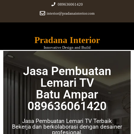
089636061420
interior@pradanainterior.com
Pradana Interior
Innovative Design and Build
Jasa Pembuatan
Jasa Pembuatan Lemari TV
Lemari TV
Batu Ampar
Batu Ampar
089636061420
November 6, 2021
|
No Comments
Jasa Pembuatan Lemari TV Terbaik
Bekerja dan berkolaborasi dengan desainer
profesional,