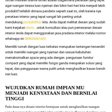
rumah
masalah utama rumah adalah bagaimana penataan yang tepat
agar ruangan terasa luas nyaman dan bikin hari-hari kita menjadi lebih
produktif terlebih dimasa pandemi seperti saat ini, oleh karena nya
penataan interior yang tepat sangat lah penting untuk
mendukung
produktifitas
kita. Anda dapat melihat desain yang sudah
kami kerjakan
disini
. untuk konsultasi atau pun pemesanan desain
interior Anda dapat menggunakan jasa pradana interior melalui nomor
whatsapp ini
089636061420
Memiliki rumah dengan luas terbatas merupakan tantangan tersendiri
untuk memiliki ruangan yang nyaman dan sesuai kebutuhan.
memaksimalkan space yang ada dengan pengunaan furnitur
compact yang dapat memiliki fungsi ganda merupakan solusi yang
tepat, dan penggunaan warna putih untuk menghasilkan kesan bersih
nan luas.
WUJUDKAN RUMAH IMPIAN MU
MENJADI KENYATAAN DAN BERNILAI
TINGGI
Pada dasar nya desain interior bertujuan untuk menghasilkan ruangan