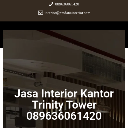
089636061420
interior@pradanainterior.com
Pradana Interior
Innovative Design and Build
Jasa Interior Kantor Trinity
Tower 089636061420
Jasa Interior Kantor
September 14, 2023
|
No Comments
Trinity Tower
089636061420