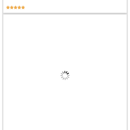




