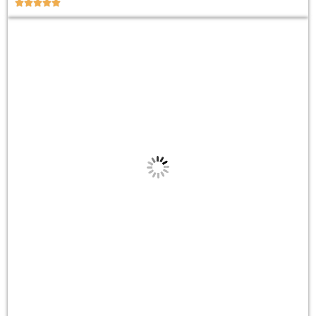




