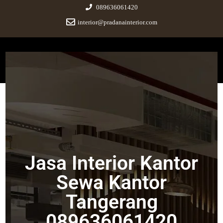
089636061420
interior@pradanainterior.com
Pradana Interior
Innovative Design and Build
Jasa Interior Kantor Sewa
Kantor Tangerang 089636061420
Jasa Interior Kantor
September 20, 2023
|
No Comments
Sewa Kantor
Tangerang
089636061420