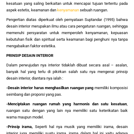
kesatuan yang saling berkaitan untuk mencapai tujuan tertentu pada
aspek estetis, keamanan dan
kenyamanan
sebuah ruangan.
Pengertian diatas diperkuat oleh pernyataan Suptandar (1995) bahwa
desain interior merupakan ilmu atau cara pengaturan ruangan, sehingga
memenuhi persyaratan untuk memperoleh kenyamanan, kepuasan
kebutuhan fisik dan spiritual serta keamanan bagi penghuni nya tanpa
mengabaikan faktor estetika.
PRINSIP DESAIN INTERIOR
Dalam perwujudan nya interior tidaklah dibuat secara asal – asalan,
banyak hal yang terlu di pikirkan salah satu nya mengenai prinsip
desain interior, diantara nya ialah :
-Desain interior harus menghasilkan ruangan yang
memiliki komposisi
seimbang dan proporsi yang pas.
-Menciptakan ruangan rumah yang harmonis dan satu kesatuan
,
ruangan satu dengan yang lain nya memiliki satu keterikatan baik
warna maupun model.
-Prinsip irama,
Seperti hal nya musik yang memiliki irama, desain
interior juga memiliki suatu irama, irama dalam hal ini yaitu adanya