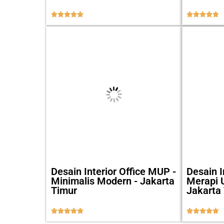










Desain Interior Office MUP -
Desain I
Minimalis Modern - Jakarta
Merapi 
Timur
Jakarta









