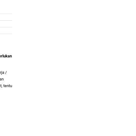
erlukan
ja /
man
, tentu