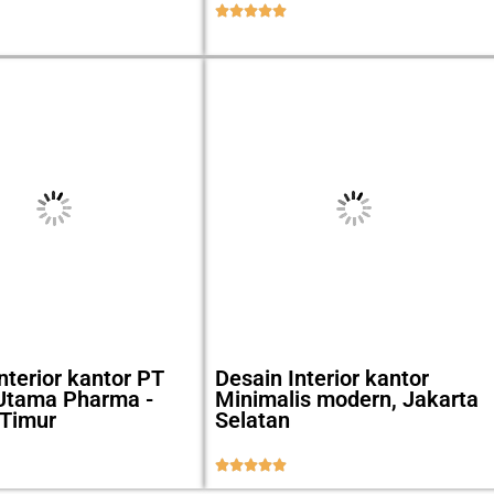





nterior kantor PT
Desain Interior kantor
Utama Pharma -
Minimalis modern, Jakarta
 Timur
Selatan




