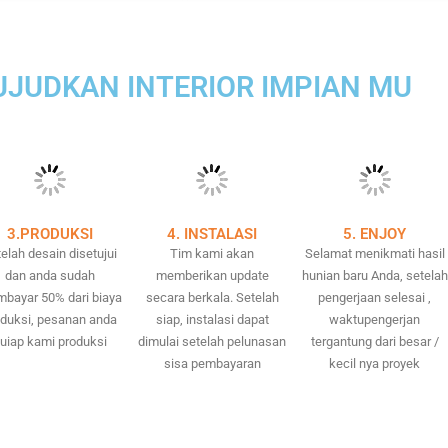
JUDKAN INTERIOR IMPIAN MU
3.PRODUKSI
4. INSTALASI
5. ENJOY
elah desain disetujui
Tim kami akan
Selamat menikmati hasil
dan anda sudah
memberikan update
hunian baru Anda, setelah
bayar 50% dari biaya
secara berkala. Setelah
pengerjaan selesai ,
oduksi, pesanan anda
siap, instalasi dapat
waktupengerjan
uiap kami produksi
dimulai setelah pelunasan
tergantung dari besar /
sisa pembayaran
kecil nya proyek