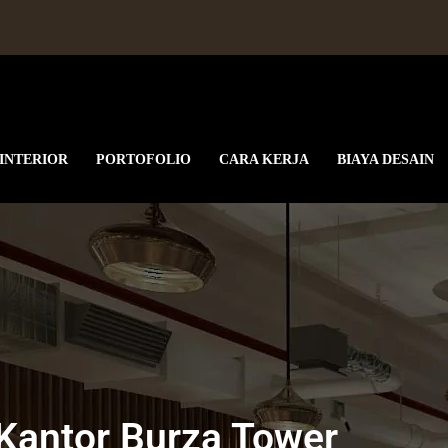
 INTERIOR
PORTOFOLIO
CARA KERJA
BIAYA DESAIN
a Tower 089636061420
 Kantor Burza Tower