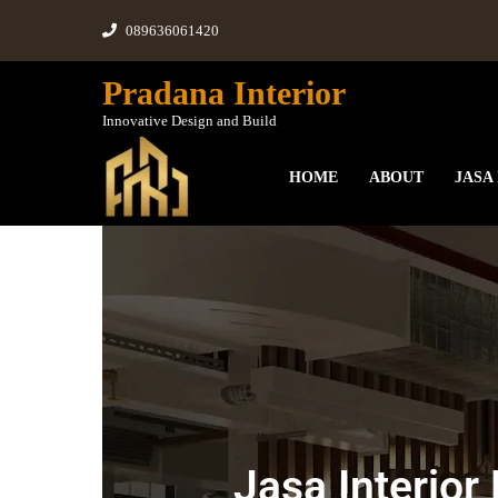
089636061420
Pradana Interior
Innovative Design and Build
HOME
ABOUT
JASA
Jasa Interior Kantor Burz
September 17, 2023
|
No Comments
Jasa Interior