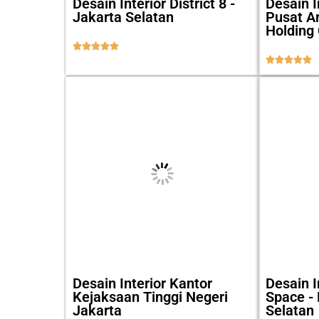
Desain Interior District 8 -
Desain I
Jakarta Selatan
Pusat A
Holding 










Desain Interior Kantor
Desain I
Kejaksaan Tinggi Negeri
Space - 
Jakarta
Selatan