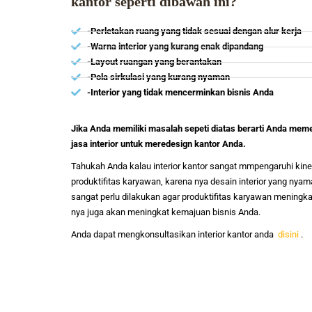
kantor seperti dibawah ini?
-Perletakan ruang yang tidak sesuai dengan alur kerja
-Warna interior yang kurang enak dipandang
-Layout ruangan yang berantakan
-Pola sirkulasi yang kurang nyaman
-Interior yang tidak mencerminkan bisnis Anda
Jika Anda memiliki masalah sepeti diatas berarti Anda mem
jasa interior untuk meredesign kantor Anda.
Tahukah Anda kalau interior kantor sangat mmpengaruhi kiner
produktifitas karyawan, karena nya desain interior yang nya
sangat perlu dilakukan agar produktifitas karyawan meningkat
nya juga akan meningkat kemajuan bisnis Anda.
Anda dapat mengkonsultasikan interior kantor anda
disini
.