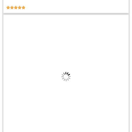




