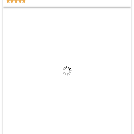




