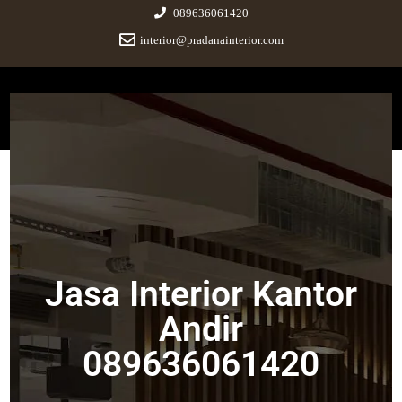
089636061420
interior@pradanainterior.com
Pradana Interior
Innovative Design and Build
Jasa Interior Kantor Andir
089636061420
Jasa Interior Kantor
September 22, 2023
|
No Comments
Andir
089636061420