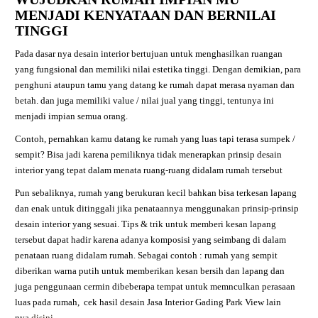
MENJADI KENYATAAN DAN BERNILAI
TINGGI
Pada dasar nya desain interior bertujuan untuk menghasilkan ruangan
yang fungsional dan memiliki nilai estetika tinggi. Dengan demikian, para
penghuni ataupun tamu yang datang ke rumah dapat merasa nyaman dan
betah. dan juga memiliki value / nilai jual yang tinggi, tentunya ini
menjadi impian semua orang.
Contoh, pernahkan kamu datang ke rumah yang luas tapi terasa sumpek /
sempit? Bisa jadi karena pemiliknya tidak menerapkan prinsip desain
interior yang tepat dalam menata ruang-ruang didalam rumah tersebut
Pun sebaliknya, rumah yang berukuran kecil bahkan bisa terkesan lapang
dan enak untuk ditinggali jika penataannya menggunakan prinsip-prinsip
desain interior yang sesuai. Tips & trik untuk memberi kesan lapang
tersebut dapat hadir karena adanya komposisi yang seimbang di dalam
penataan ruang didalam rumah. Sebagai contoh : rumah yang sempit
diberikan warna putih untuk memberikan kesan bersih dan lapang dan
juga penggunaan cermin dibeberapa tempat untuk memnculkan perasaan
luas pada rumah,
cek hasil desain
Jasa Interior Gading Park View
lain
nya
disini
.