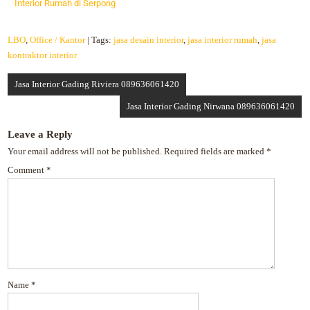
Interior Rumah di Serpong
LBO
,
Office / Kantor
| Tags:
jasa desain interior
,
jasa interior rumah
,
jasa
kontraktor interior
Jasa Interior Gading Riviera 089636061420
Jasa Interior Gading Nirwana 089636061420
Leave a Reply
Your email address will not be published.
Required fields are marked
*
Comment
*
Name
*