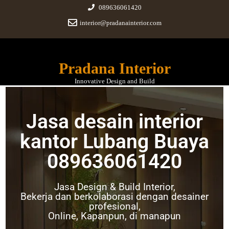
089636061420
interior@pradanainterior.com
Pradana Interior
Innovative Design and Build
Jasa desain interior
Jasa desain interior kantor
kantor Lubang Buaya
Lubang Buaya
089636061420
October 30, 2021
|
No Comments
Jasa Design & Build Interior,
Bekerja dan berkolaborasi dengan desainer
profesional,
Online, Kapanpun, di manapun