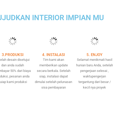
JUDKAN INTERIOR IMPIAN MU
3.PRODUKSI
4. INSTALASI
5. ENJOY
elah desain disetujui
Tim kami akan
Selamat menikmati hasil
dan anda sudah
memberikan update
hunian baru Anda, setelah
bayar 50% dari biaya
secara berkala. Setelah
pengerjaan selesai ,
oduksi, pesanan anda
siap, instalasi dapat
waktupengerjan
uiap kami produksi
dimulai setelah pelunasan
tergantung dari besar /
sisa pembayaran
kecil nya proyek