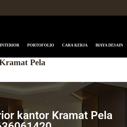
 INTERIOR
PORTOFOLIO
CARA KERJA
BIAYA DESAIN
r Kramat Pela
rior kantor Kramat Pela
636061420