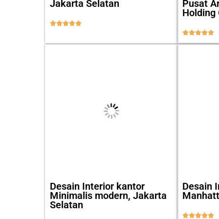
Jakarta Selatan
Pusat A
Holding 










Desain Interior kantor
Desain I
Minimalis modern, Jakarta
Manhatt
Selatan




