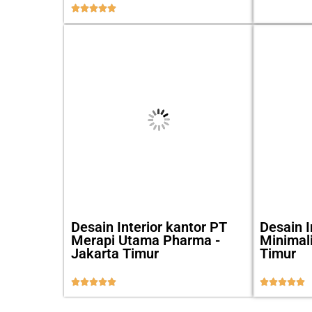





Desain Interior kantor PT
Desain I
Merapi Utama Pharma -
Minimal
Jakarta Timur
Timur









