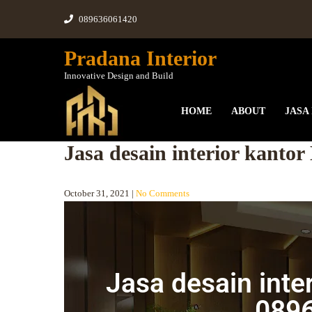
089636061420
Pradana Interior
Innovative Design and Build
HOME
ABOUT
JASA
Jasa desain interior kanto
October 31, 2021
|
No Comments
Jasa desain inte
089