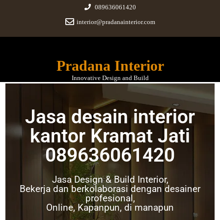
089636061420
interior@pradanainterior.com
Pradana Interior
Innovative Design and Build
Jasa desain interior
Jasa desain interior kantor
kantor Kramat Jati
Kramat Jati
089636061420
October 30, 2021
|
No Comments
Jasa Design & Build Interior,
Bekerja dan berkolaborasi dengan desainer
profesional,
Online, Kapanpun, di manapun