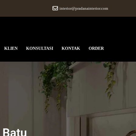
interior@pradanainterior.com
KLIEN
KONSULTASI
KONTAK
ORDER
r Batu