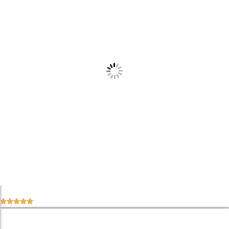




