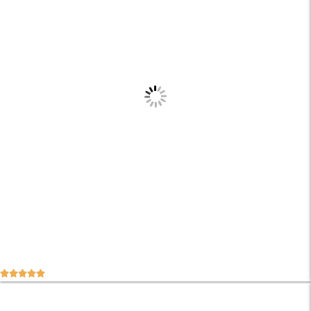




