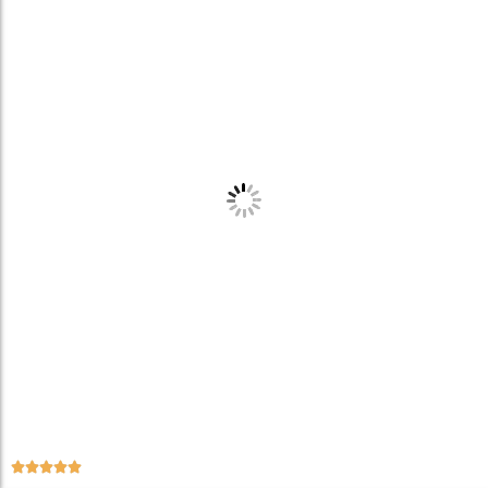




