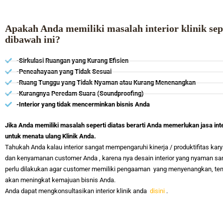
Apakah Anda memiliki masalah interior klinik sep
dibawah ini?
-Sirkulasi Ruangan yang Kurang Efisien
-Pencahayaan yang Tidak Sesuai
-Ruang Tunggu yang Tidak Nyaman atau Kurang Menenangkan
-Kurangnya Peredam Suara (Soundproofing)
-Interior yang tidak mencerminkan bisnis Anda
Jika Anda memiliki masalah seperti diatas berarti Anda memerlukan jasa inte
untuk menata ulang Klinik Anda.
Tahukah Anda kalau interior sangat mempengaruhi kinerja / produktifitas ka
dan kenyamanan customer Anda , karena nya desain interior yang nyaman sa
perlu dilakukan agar customer memiliki pengaaman yang menyenangkan, ten
akan meningkat kemajuan bisnis Anda.
Anda dapat mengkonsultasikan interior klinik anda
disini
.