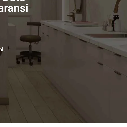
aransi
l,