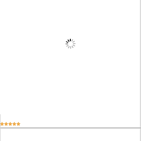




