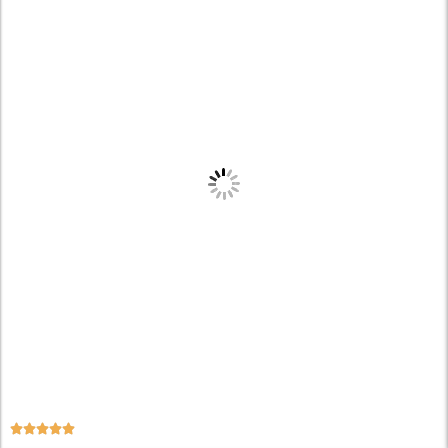




