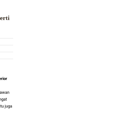
erti
rior
ryawan
ngat
tu juga