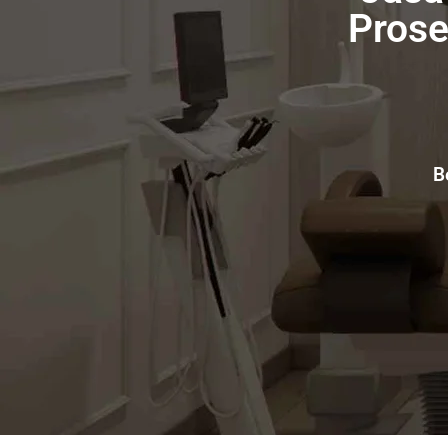
Prose
B