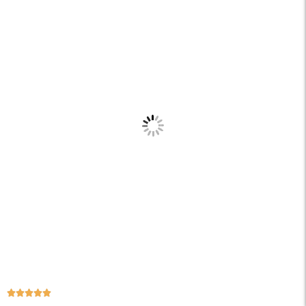




