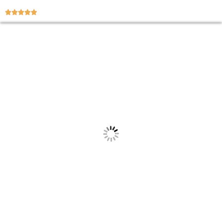




