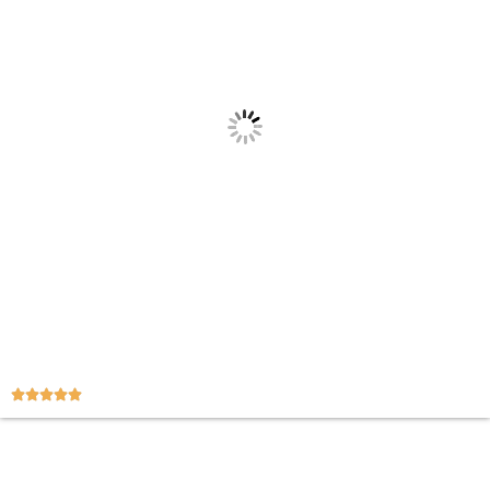




