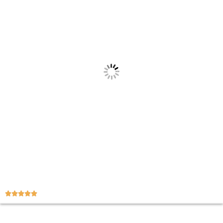




