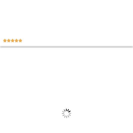




