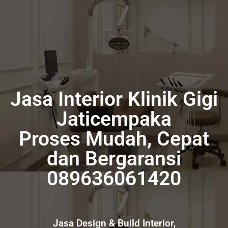
089636061420
interior@pradanainterior.com
Pradana Interior
Innovative Design and Build
Jasa Interior Klinik Gigi
Jaticempaka
Proses Mudah, Cepat
dan Bergaransi
089636061420
Jasa Design & Build Interior,