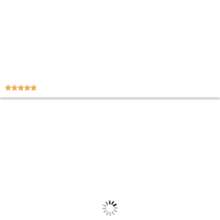




