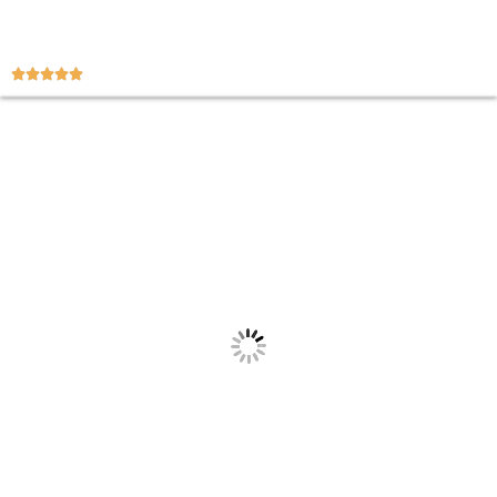




