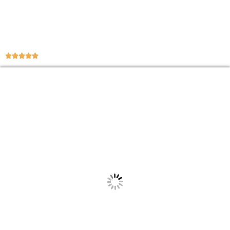




