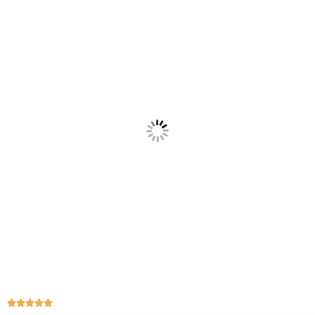




