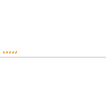




