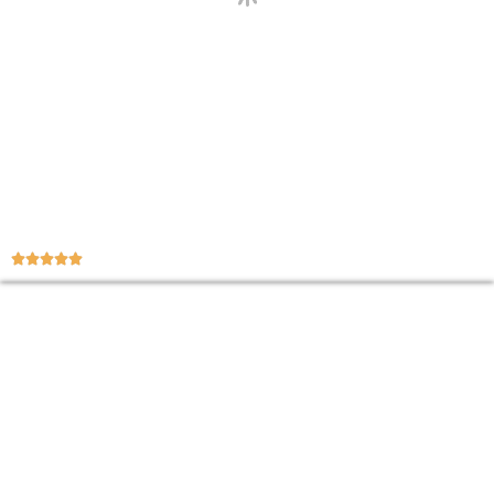




