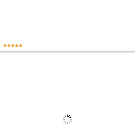




