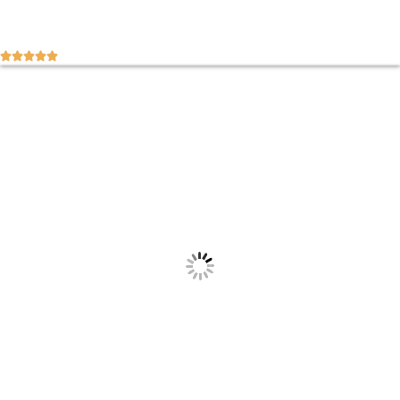




