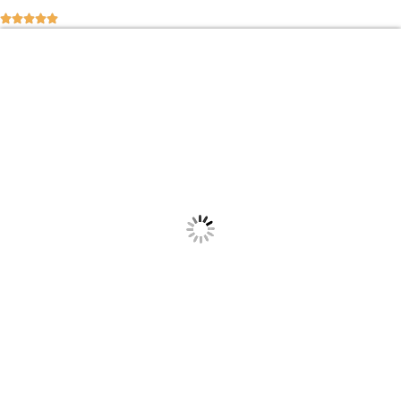




