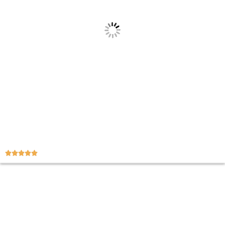




