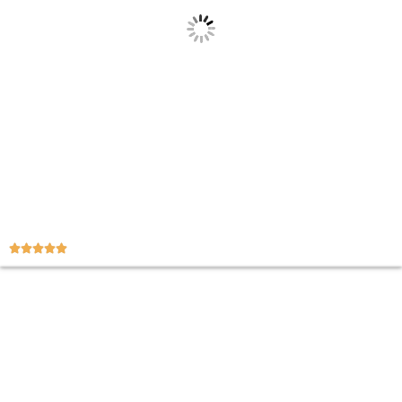




