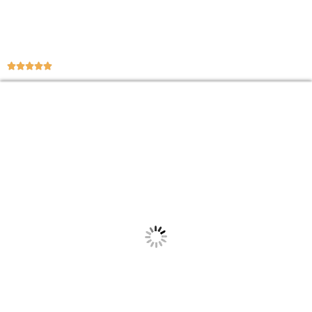




