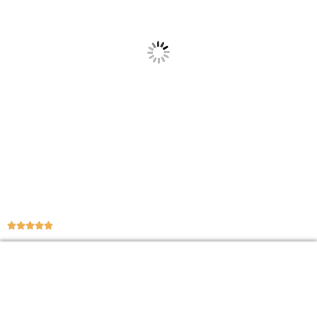




