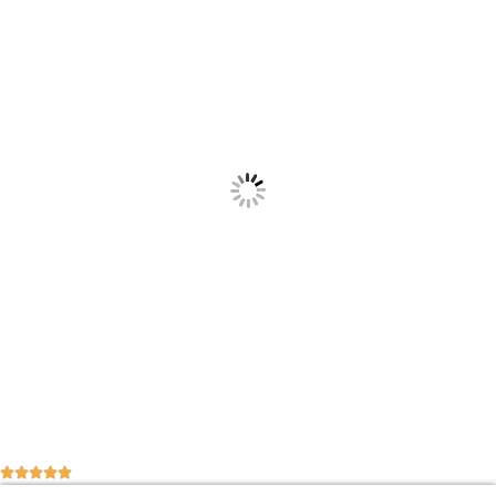




