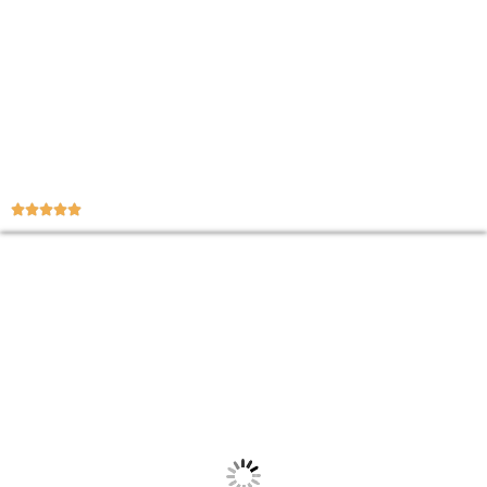




