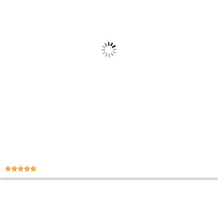




